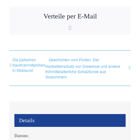
Verteile per E-Mail
E-
Mail
Die jüdischen
Geschichten vom Finden. Der
Kaufmannsfamilien
Hacksilberschatz von Drewelow und andere
in Stralsund
frühmittelalterliche Schatzfunde aus
Vorpommern
Details
Datum: