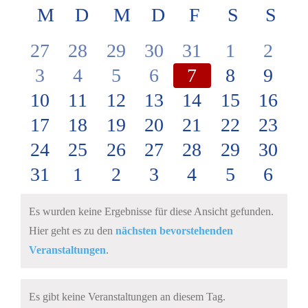
Ans
Kalender
M
MONTAG
D
DIENSTAG
M
MITTWOCH
D
DONNERSTAG
F
FREITAG
S
SAMST
S
SO
wählen.
Nav
Nav
von
0
0
0
0
0
0
0
27
28
29
30
31
1
2
Veranstaltungen
0
Veranstaltungen
0
Veranstaltungen
0
Veranstaltungen
0
Veranstaltungen
0
Veranstalt
0
Veran
0
3
4
5
6
7
8
9
Veranstaltungen
0
Veranstaltungen
0
Veranstaltungen
0
Veranstaltungen
0
Veranstaltungen
0
Veranstaltunge
0
Veranstalt
0
Veran
10
11
12
13
14
15
16
Veranstaltungen
0
Veranstaltungen
0
Veranstaltungen
0
Veranstaltungen
0
Veranstaltungen
0
Veranstalt
0
Verans
0
17
18
19
20
21
22
23
Veranstaltungen
0
Veranstaltungen
0
Veranstaltungen
0
Veranstaltungen
0
Veranstaltungen
0
Veranstalt
0
Verans
0
24
25
26
27
28
29
30
Veranstaltungen
0
Veranstaltungen
0
Veranstaltungen
0
Veranstaltungen
0
Veranstaltungen
0
Veranstalt
0
Verans
0
31
1
2
3
4
5
6
Veranstaltungen
Veranstaltungen
Veranstaltungen
Veranstaltungen
Veranstaltunge
Veranstalt
Veran
Es wurden keine Ergebnisse für diese Ansicht gefunden.
Hier geht es zu den
nächsten bevorstehenden
Hinweis
Veranstaltungen
.
Es gibt keine Veranstaltungen an diesem Tag.
Hinweis