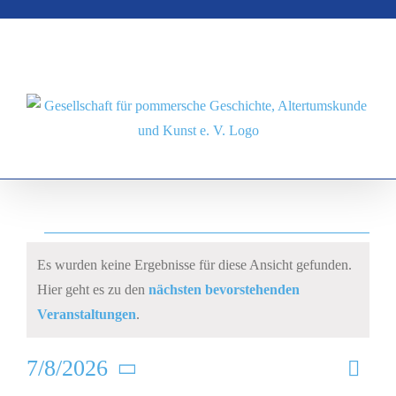
Zum
Inhalt
springen
Veranstaltungen
Es wurden keine Ergebnisse für diese Ansicht gefunden.
Hier geht es zu den
nächsten bevorstehenden
Hinweis
Veranstaltungen
.
7/8/2026
Ver
Ans
Monat
Datum