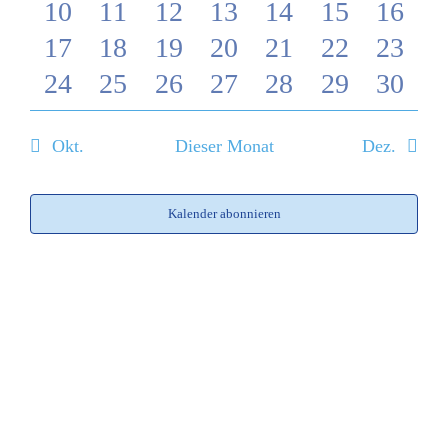
0
Veranstaltungen
1
Veranstaltungen
0
Veranstaltung
0
Veranstaltungen
0
Veranstaltunge
0
Veranstalt
0
Veran
10
11
12
13
14
15
16
Veranstaltungen
0
Veranstaltung
0
Veranstaltungen
1
Veranstaltungen
0
Veranstaltungen
0
Veranstalt
2
Verans
0
17
18
19
20
21
22
23
Veranstaltungen
0
Veranstaltungen
0
Veranstaltung
0
Veranstaltungen
1
Veranstaltungen
0
Veranstalt
0
Verans
0
24
25
26
27
28
29
30
Veranstaltungen
Veranstaltungen
Veranstaltungen
Veranstaltung
Veranstaltungen
Veranstalt
Verans
Okt.
Dieser Monat
Dez.
Kalender abonnieren